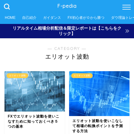
F-pedia
HOME
自己紹介
ガイダンス
FX初心者が０から勝つ
ダウ理論トレ
リアルタイム相場分析配信＆限定レポートは【こちらをク
リック】
― CATEGORY ―
エリオット波動
エリオット波動
エリオット波動
FXでエリオット波動を使いこ
エリオット波動を使いこなし
なすために知っておくべき５
て相場の転換ポイントを予測
つの基本
する方法