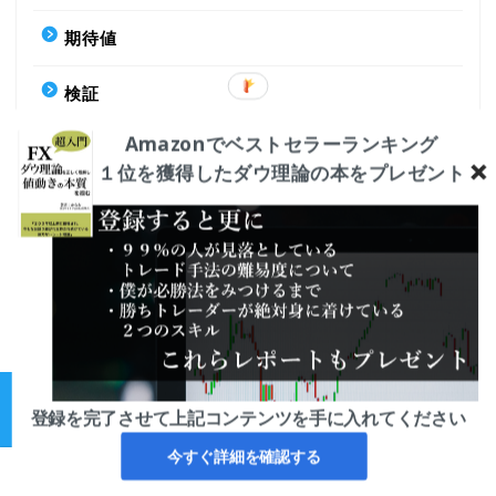
期待値
検証
Amazonでベストセラーランキング
移動平均線
１位を獲得したダウ理論の本をプレゼント
資金管理
運営者情報
プライバシーポリシー・特定商取引法に関する表記
登録を完了させて上記コンテンツを手に入れてください
2015–2026 F-pedia
今すぐ詳細を確認する
ホーム
レポート
問い合わせ
トレード手法