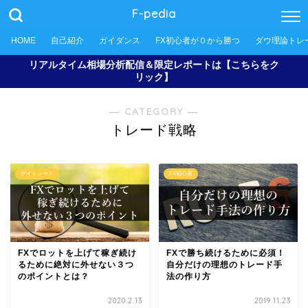
F-pedia
HOME
自己紹介
ガイダンス
FX初心者が０から勝つ
ダウ理論トレ
リアルタイム相場分析配信＆限定レポートは【こちらをク
リック】
― CATEGORY ―
トレード戦略
デイトレード
FX初心者
FXでロットを上げて稼ぎ続け
FXで勝ち続けるために必須！
るために絶対に外せない３つ
自分だけの理想のトレード手
のポイントとは？
法の作り方
2020.2.13
2019.11.23