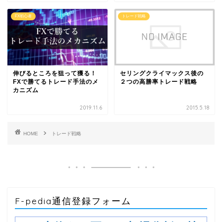
FX初心者
トレード戦略
伸びるところを狙って獲る！
セリングクライマックス後の
FXで勝てるトレード手法のメ
２つの高勝率トレード戦略
カニズム
2019.11.6
2015.5.18
HOME
トレード戦略
F-pedia通信登録フォーム