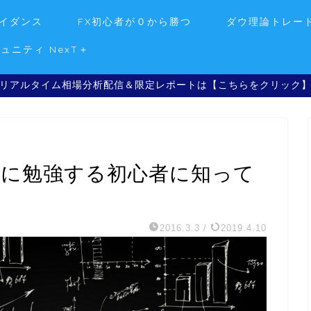
イダンス
FX初心者が０から勝つ
ダウ理論トレー
ミュニティ NexT＋
リアルタイム相場分析配信＆限定レポートは【こちらをクリック
めに勉強する初心者に知って
2016.3.3
/
2019.4.10