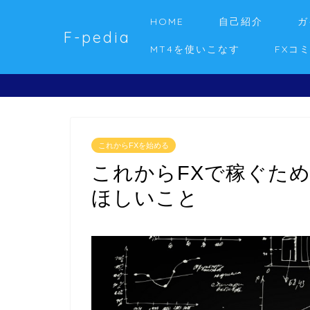
HOME
自己紹介
ガ
F-pedia
MT4を使いこなす
FXコ
これからFXを始める
これからFXで稼ぐた
ほしいこと