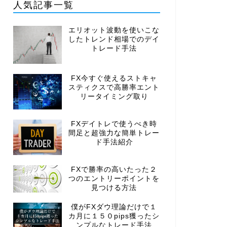
人気記事一覧
エリオット波動を使いこな
したトレンド相場でのデイ
トレード手法
FX今すぐ使えるストキャ
スティクスで高勝率エント
リータイミング取り
FXデイトレで使うべき時
間足と超強力な簡単トレー
ド手法紹介
FXで勝率の高いたった２
つのエントリーポイントを
見つける方法
僕がFXダウ理論だけで１
カ月に１５０pips獲ったシ
ンプルなトレード手法