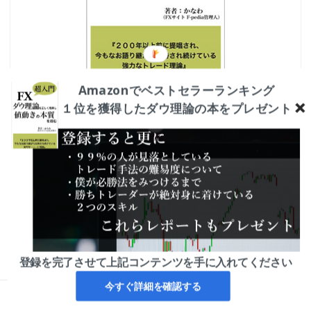
Amazonでベストセラーランキング
１位を獲得したダウ理論の本をプレゼント
プロフィールはこちら
オススメの無料チャートソフト
F-pedia管理人が実際に日々の相場分析で使っている無料
チャートソフト、メタトレーダー４はゴールデンウェイ・
ジャパン（旧FXトレード・フィナンシャル）がおすすめ
です。
登録を完了させて上記コンテンツを手に入れてください
今すぐ詳細を確認する
ホーム
レポート
問い合わせ
トレード手法