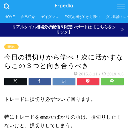
F-pedia
HOME
自己紹介
ガイダンス
FX初心者が０から勝つ
ダウ理論トレ
リアルタイム相場分析配信＆限定レポートは【こちらをク
リック】
損切り
今日の損切りから学べ！次に活かすな
らこの３つと向き合うべき
2015.8.11
/
2019.4.6
トレードに損切り必ずついて回ります。
特にトレードを始めたばかりの頃は、損切りしたく
ないけど、損切りしてしまう。